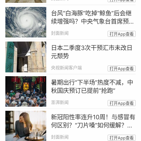
台风“白海豚”吃掉“鲸鱼”后会继
续增强吗？中央气象台首席预报
员答封面新闻
封面新闻
打开App查看
日本二季度3次干预汇市未改日
元颓势
央视新闻客户端
打开App查看
暑期出行“下半场”热度不减，中
秋国庆预订已提前“抢跑”
澎湃新闻
打开App查看
新冠阳性率连升10周！与感冒有
何区别？“刀片嗓”如何缓解？｜
疑问医答
封面新闻
打开App查看