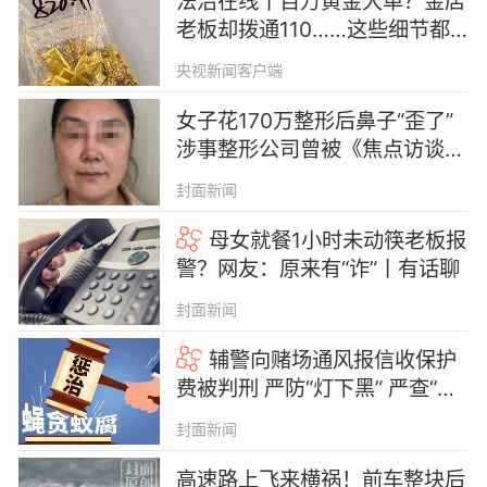
法治在线丨百万黄金大单？金店
老板却拨通110……这些细节都
是洗钱团伙破绽
央视新闻客户端
女子花170万整形后鼻子“歪了”
涉事整形公司曾被《焦点访谈》
曝光非法行医
封面新闻
母女就餐1小时未动筷老板报
警？网友：原来有“诈”丨有话聊
封面新闻
辅警向赌场通风报信收保护
费被判刑 严防“灯下黑” 严查“蝇
贪蚁腐” | 有一说一
封面新闻
高速路上飞来横祸！前车整块后