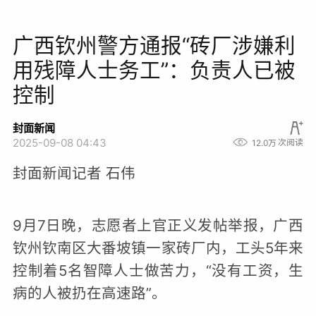
广西钦州警方通报“砖厂涉嫌利
用残障人士务工”：负责人已被
控制
封面新闻
2025-09-08 04:43
12.0万
次阅读
封面新闻记者 石伟
9月7日晚，志愿者上官正义发帖举报，广西
钦州钦南区大番坡镇一家砖厂内，工头5年来
控制着5名智障人士做苦力，“没有工资，生
病的人被扔在高速路”。