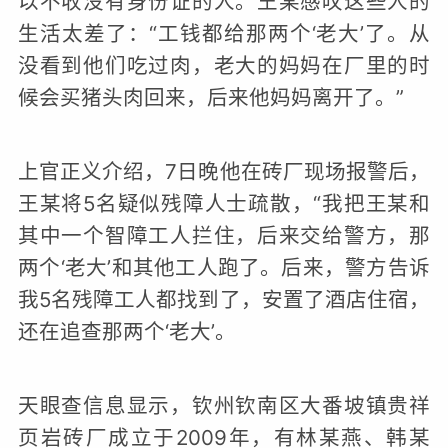
以不收没有身份证的人。王某感叹这些人的
生活太差了：“工钱都给那两个‘老大’了。从
没看到他们吃过肉，老大的妈妈在厂里的时
候会买猪头肉回来，后来他妈妈离开了。”
上官正义介绍，7日晚他在砖厂现场报警后，
王某将5名疑似残障人士疏散，“我把王某和
其中一个智障工人拦住，后来交给警方，那
两个‘老大’和其他工人跑了。后来，警方告诉
我5名残障工人都找到了，安置了酒店住宿，
还在追查那两个‘老大’。
天眼查信息显示，钦州钦南区大番坡镇贵祥
页岩砖厂成立于2009年，有林某燕、韩某