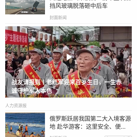
挡风玻璃脱落砸中后车
封面新闻
战友请报到丨老红军迎来百岁生日，一生赤
诚守护军人本色
人力资源报
俄罗斯跃居我国第二大入境客源
地 赴华游客：这里安全、便
利、性价比高