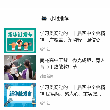
小封推荐
学习贯彻党的二十届四中全会精
神｜广覆盖、深阐释、强信心
——黑龙江、浙江、广东、中国
新华社
社科院组织开展多种形式宣讲活
动
南充高中王琴：微光成炬，育人
育心丨致敬教师节
封面新闻
学习贯彻党的二十届四中全会精
神|贴实际、聚人心、重实效
——广西、江苏、河北、北京大
新华社
学组织开展多种形式宣讲活动