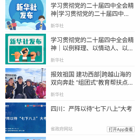
学习贯彻党的二十届四中全会精
神|学习贯彻党的二十届四中全
会精神中央宣讲团在宁夏宣讲
新华社
学习贯彻党的二十届四中全会精
神｜以例释理、以情动人、以知
促行——内蒙古、福建、重庆、
新华社
共青团中央组织开展多种形式宣
讲活动
报效祖国 建功西部|跨越山海的
双向奔赴 “组团式”教育帮扶点亮
更多梦想
新华社
四川：严阵以待“七下八上”大考
省政府网站
打开App查看