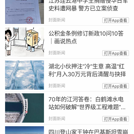
江苏连云港中学生捐赠侵华日军
史料遭网暴 警方已立案侦查
封面新闻
打开App查看
公积金条例修订新政10问10答
｜画说热点
封面新闻
打开App查看
湖北小伙押注“冷”生意 高温“红
利”月入30万元背后清醒与抉择
封面新闻
打开App查看
70年的江河答卷：白鹤滩水电
站如何破解“世界级工程难题”？
｜封面头条
封面新闻
打开App查看
四川登山家王钟在巴基斯坦雪崩